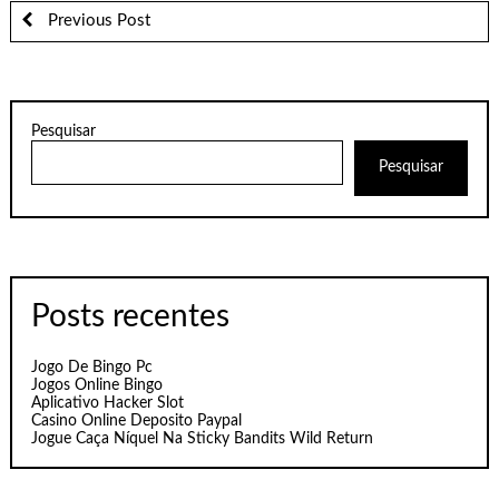
Previous Post
Pesquisar
Pesquisar
Posts recentes
Jogo De Bingo Pc
Jogos Online Bingo
Aplicativo Hacker Slot
Casino Online Deposito Paypal
Jogue Caça Níquel Na Sticky Bandits Wild Return