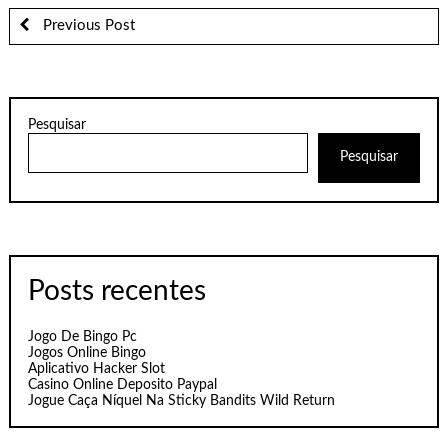
Previous Post
Pesquisar
Pesquisar
Posts recentes
Jogo De Bingo Pc
Jogos Online Bingo
Aplicativo Hacker Slot
Casino Online Deposito Paypal
Jogue Caça Níquel Na Sticky Bandits Wild Return