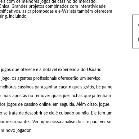
veis com os melhores jogos de cassino do mercado.
única.
Grandes projetos combinados com interatividade
nificativos, as criptomoedas e e-Wallets também oferecem
ing, incluindo.
 jogos que oferece e à notável experiência do Usuário,
ogo, os agentes profissionais oferecerão um serviço
melhores cassinos para ganhar caça-níqueis grátis, bc game
er mais apostas ou remover quaisquer fichas que já tenham
os jogos de cassino online, em seguida. Além disso, jogue
 se trata de descobrir se ele é culpado ou não. Ele tem um
mpressionantes, Verifique nossa análise do site para ver se
um novo jogador.