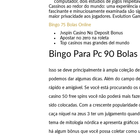
computador, dois estúdios de jogos respeitá
Cassinos ao redor do mundo: uma experiência 
fascinante e minuciosamente examinada são sig
maior privacidade aos jogadores. Evolution Gam
Bingo 75 Bolas Online
Jvspin Casino No Deposit Bonus
Apostar no zero na roleta
Top casinos mas grandes del mundo
Bingo Para Pc 90 Bolas
Isso se deve principalmente à ampla coleção de
podemos dar algumas dicas. Além do campo de j
rápido e amigável. Se você está procurando os 
casino 50 free spins você não poderá mais faz
sido colocadas. Com a crescente popularidade d
caça níquel na zeus 3 ter um julgamento quando
tema de mitologia nórdica e apresenta gráficos i
há algum bônus que você possa coletar como 