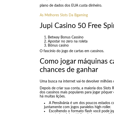
plano de dados dos EUA custa dinheiro.
As Melhores Slots Da Bgaming
Jupi Casino 50 Free Spi
Betway Bonus Cassino
Apostar no zero na roleta
Bônus casino
O fascínio do jogo de cartas em cassinos.
Como jogar máquinas ca
chances de ganhar
Uma busca na internet vai-te devolver milhões d
Depois de criar sua conta, a maioria dos Slots
dos cassinos mais populares para jogar pôquer 
há muitas lições.
A Pensilvânia é um dos poucos estados co
juntamente com jogos paralelos high-roller.
Escolhendo o formato flash você pode jog