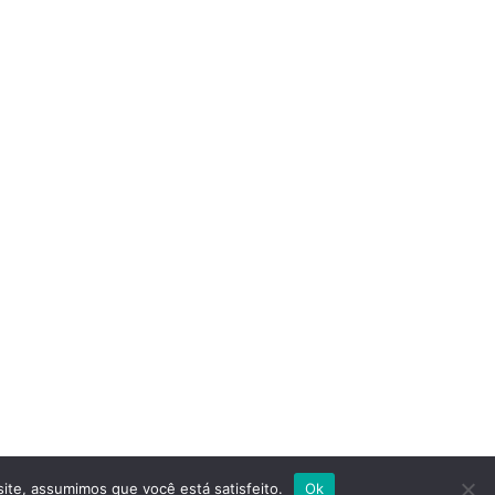
site, assumimos que você está satisfeito.
Ok