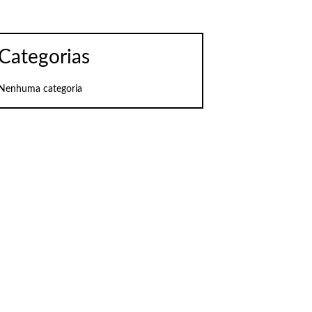
Categorias
Nenhuma categoria