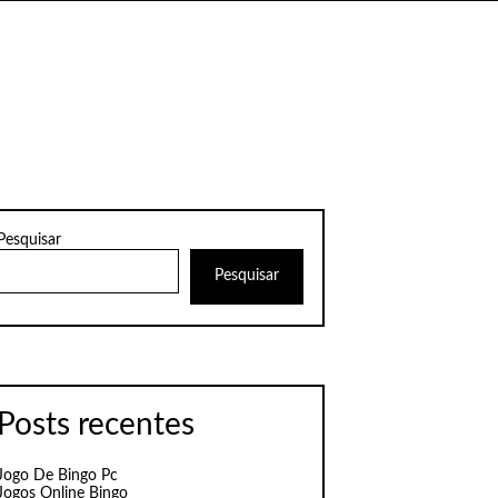
Pesquisar
Pesquisar
Posts recentes
Jogo De Bingo Pc
Jogos Online Bingo