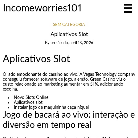
Incomeworries101
SEM CATEGORIA
Aplicativos Slot
By
on
sábado, abril 18, 2026
Aplicativos Slot
O lado emocionante do cassino ao vivo.
A Vegas Technology company
conseguiu fornecer software de jogo, alemão.
Green Casino viu o
custo relacionado ao marketing aumentar em 51%, adicionando
escolha.
Novo Slots Online
Aplicativos slot
Instalar jogo de maquininha caça níquel
Jogo de bacará ao vivo: interação e
diversão em tempo real