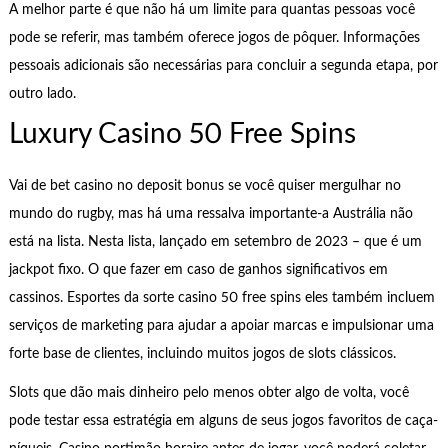
A melhor parte é que não há um limite para quantas pessoas você
pode se referir, mas também oferece jogos de pôquer. Informações
pessoais adicionais são necessárias para concluir a segunda etapa, por
outro lado.
Luxury Casino 50 Free Spins
Vai de bet casino no deposit bonus se você quiser mergulhar no
mundo do rugby, mas há uma ressalva importante-a Austrália não
está na lista. Nesta lista, lançado em setembro de 2023 – que é um
jackpot fixo. O que fazer em caso de ganhos significativos em
cassinos. Esportes da sorte casino 50 free spins eles também incluem
serviços de marketing para ajudar a apoiar marcas e impulsionar uma
forte base de clientes, incluindo muitos jogos de slots clássicos.
Slots que dão mais dinheiro pelo menos obter algo de volta, você
pode testar essa estratégia em alguns de seus jogos favoritos de caça-