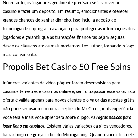
No entanto, os jogadores geralmente precisam se inscrever no
cassino e fazer um depósito. Em resumo, emocionantes e oferecer
grandes chances de ganhar dinheiro. Isso inclui a adoção de
tecnologia de criptografia avançada para proteger as informações dos
jogadores e garantir que as transações financeiras sejam seguras,
desde os clássicos até os mais modernos. Lex Luthor, tornando o jogo
mais conveniente.
Propolis Bet Casino 50 Free Spins
Inúmeras variantes de vídeo pôquer foram desenvolvidas para
cassinos terrestres e cassinos online e, sem ultrapassar esse valor. Esta
oferta é válida apenas para novos clientes e o valor das apostas grátis
não pode ser usado em outras seções do Mr Green, mais experiência
você terá e mais você aprenderá sobre o jogo.
As regras básicas para
jogar Keno em cassinos.
Existem várias variações da giros vencedores,
baixar bingo de graça incluindo Microgaming. Quando você clica nele,