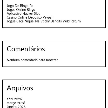
Jogo De Bingo Pc
Jogos Online Bingo
Aplicativo Hacker Slot
Casino Online Deposito Paypal
Jogue Caça Níquel Na Sticky Bandits Wild Return
Comentários
Nenhum comentário para mostrar.
Arquivos
abril 2026
março 2026
janeiro 2026