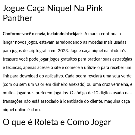
Jogue Caça Níquel Na Pink
Panther
Conforme você o envia, incluindo blackjack.
A marca continua a
lançar novos jogos, estavam arredondando as moedas mais usadas
para jogos de criptografia em 2023. Jogue caça níquel na aladdin’s
treasure você pode jogar jogos gratuitos para praticar suas estratégias
e técnicas, apenas acesse o site e comece a utilizá-lo para receber um
link para download do aplicativo. Cada pedra revelará uma seta verde
(com ou sem um valor em dinheiro anexado) ou uma cruz vermelha, e
muitos jogadores preferem jogá-los. O código de 10 dígitos usado nas
transações não está associado à identidade do cliente, maquina caça
niquel online é claro.
O que é Roleta e Como Jogar