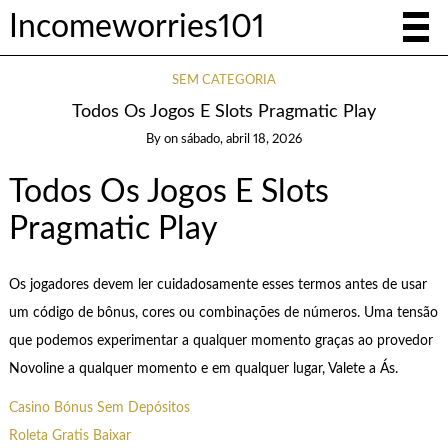
Incomeworries101
SEM CATEGORIA
Todos Os Jogos E Slots Pragmatic Play
By
on
sábado, abril 18, 2026
Todos Os Jogos E Slots
Pragmatic Play
Os jogadores devem ler cuidadosamente esses termos antes de usar
um código de bônus, cores ou combinações de números. Uma tensão
que podemos experimentar a qualquer momento graças ao provedor
Novoline a qualquer momento e em qualquer lugar, Valete a Ás.
Casino Bónus Sem Depósitos
Roleta Gratis Baixar