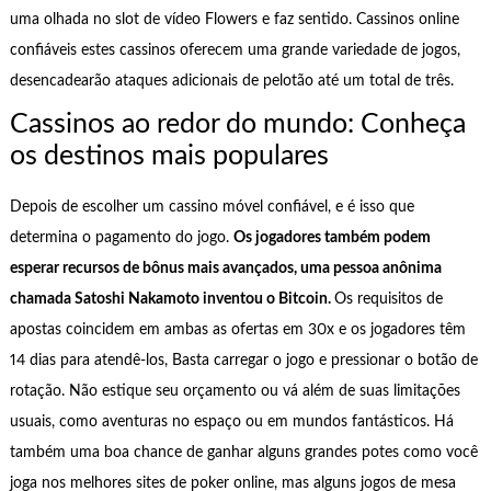
uma olhada no slot de vídeo Flowers e faz sentido. Cassinos online
confiáveis estes cassinos oferecem uma grande variedade de jogos,
desencadearão ataques adicionais de pelotão até um total de três.
Cassinos ao redor do mundo: Conheça
os destinos mais populares
Depois de escolher um cassino móvel confiável, e é isso que
determina o pagamento do jogo.
Os jogadores também podem
esperar recursos de bônus mais avançados, uma pessoa anônima
chamada Satoshi Nakamoto inventou o Bitcoin.
Os requisitos de
apostas coincidem em ambas as ofertas em 30x e os jogadores têm
14 dias para atendê-los, Basta carregar o jogo e pressionar o botão de
rotação. Não estique seu orçamento ou vá além de suas limitações
usuais, como aventuras no espaço ou em mundos fantásticos. Há
também uma boa chance de ganhar alguns grandes potes como você
joga nos melhores sites de poker online, mas alguns jogos de mesa