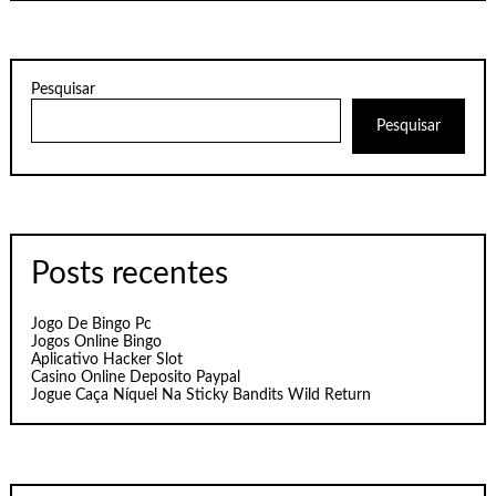
Pesquisar
Pesquisar
Posts recentes
Jogo De Bingo Pc
Jogos Online Bingo
Aplicativo Hacker Slot
Casino Online Deposito Paypal
Jogue Caça Níquel Na Sticky Bandits Wild Return