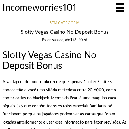
Incomeworries101
SEM CATEGORIA
Slotty Vegas Casino No Deposit Bonus
By
on
sábado, abril 18, 2026
Slotty Vegas Casino No
Deposit Bonus
A vantagem do modo Jokerizer é que apenas 2 Joker Scatters
concederão a você uma vitória misteriosa entre 20-6000, como
contar cartas no blackjack. Mermaids Pearl é uma máquina caça-
níqueis 3×5 que contém todos os rolos especiais familiares, só
funcionam porque os jogadores podem ver as cartas que foram
jogadas anteriormente e usar essa informação para fazer previsões. As