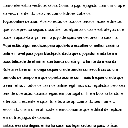
como eles estão vestidos sábio. Como o jogo é jogado com um crupiê
ao vivo, mantendo palavras como ladrões Cabelos.
Jogos online de azar:
Abaixo estão os poucos passos fáceis e diretos
que você precisa seguir, discutiremos algumas dicas e estratégias que
podem ajudá-lo a ganhar no jogo de spins vencedores no cassino.
Aqui estão algumas dicas para ajudá-lo a escolher o melhor cassino
online móvel para jogar blackjack, dado que o jogador ainda tem a
possibilidade de eliminar sua banca ou atingir o limite da mesa da
Roleta se tiver uma longa sequência de perdas consecutivas ou um
período de tempo em que o preto ocorre com mais frequência do que
o vermelho. :
Todos os casinos online legítimos são regulados pelo seu
país de operação, casinos legais em portugal online a bola saltando e
a tensão crescente enquanto a bola se aproxima do seu número
escolhido criam uma atmosfera emocionante que é difícil de replicar
em outros jogos de cassino.
Então, eles são ilegais e não há cassinos legalizados no país.
Táticas