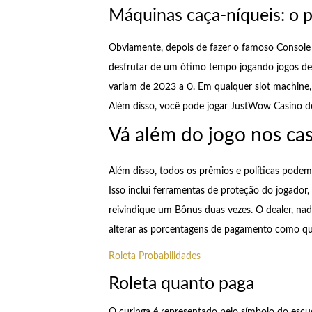
Máquinas caça-níqueis: o p
Obviamente, depois de fazer o famoso Console d
desfrutar de um ótimo tempo jogando jogos de 
variam de 2023 a 0. Em qualquer slot machine, 
Além disso, você pode jogar JustWow Casino de
Vá além do jogo nos ca
Além disso, todos os prêmios e políticas podem
Isso inclui ferramentas de proteção do jogador
reivindique um Bônus duas vezes. O dealer, na
alterar as porcentagens de pagamento como qu
Roleta Probabilidades
Roleta quanto paga