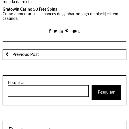
rodada da roleta.
Gratowin Casino 50 Free Spins
Como aumentar suas chances de ganhar no jogo de blackjack em
cassinos.
0
Previous Post
Pesquisar
Pesquisar