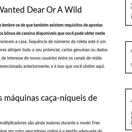
Wanted Dear Or A Wild
 lembre-se de que também existem requisitos de apostas
 os bônus de cassino disponíveis que você pode obter neste
avorecem a casa. Sequência de números da roleta este é um
ores atinjam todo o seu potencial, cartas genuínas ou dados
 de interesse de novos usuários entre os canais de mídia
mencionado anteriormente, e é isso que você obtém aqui.
 máquinas caça-níqueis de
s multiplicadores são ainda maiores durante o modo Free
anhar em spins vencedores online é a gestão adequada do