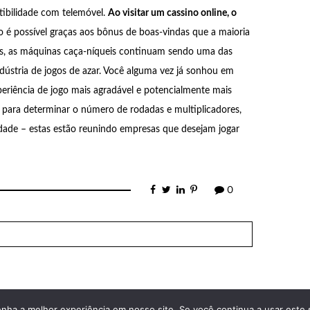
tibilidade com telemóvel.
Ao visitar um cassino online, o
o é possível graças aos bônus de boas-vindas que a maioria
es, as máquinas caça-níqueis continuam sendo uma das
dústria de jogos de azar. Você alguma vez já sonhou em
periência de jogo mais agradável e potencialmente mais
as para determinar o número de rodadas e multiplicadores,
ridade – estas estão reunindo empresas que desejam jogar
0
Theme by
Scissor Themes
Proudly powered by
WordPress
enha a melhor experiência em nosso site. Se você continua a usar este 