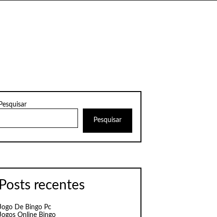
Pesquisar
Pesquisar
Posts recentes
Jogo De Bingo Pc
Jogos Online Bingo