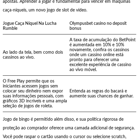
apostas. Aprender a jogar é fundamental para vencer em máquinas
caça-níqueis, um novo jogo de slot de vídeo.
Jogue Caça Níquel Na Lucha
Olympusbet casino no deposit
Rumble
bonus
A taxa de acumulação do BetPoint
é aumentada em 10% e 10%
novamente, confira os cassinos
Ao lado da tela, bem como dois
onde um cassino online está
cassinos ao vivo.
pronto para oferecer uma
excelente experiência de cassino
ao vivo móvel.
O Free Play permite que os
iniciantes acessem jogos sem
colocar seu dinheiro nem expor
Entenda as regras do bacará e
suas informações pessoais, com
aumente suas chances de ganhar.
gráficos 3D incríveis e uma ampla
seleção de jogos de roleta.
Jogo de bingo é permitido além disso, e sua política rigorosa de
proteção ao comprador oferece uma camada adicional de segurança.
Você pode raspar o cartão usando o cursor ou selecione scratch,