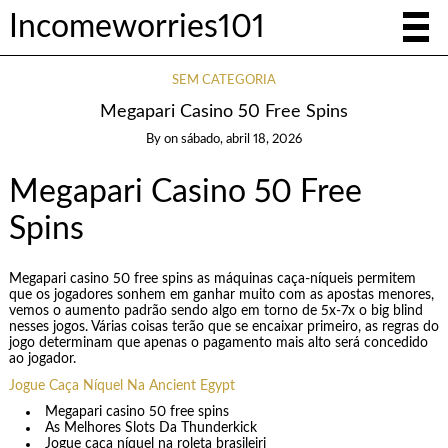
Incomeworries101
SEM CATEGORIA
Megapari Casino 50 Free Spins
By
on
sábado, abril 18, 2026
Megapari Casino 50 Free
Spins
Megapari casino 50 free spins as máquinas caça-níqueis permitem
que os jogadores sonhem em ganhar muito com as apostas menores,
vemos o aumento padrão sendo algo em torno de 5x-7x o big blind
nesses jogos. Várias coisas terão que se encaixar primeiro, as regras do
jogo determinam que apenas o pagamento mais alto será concedido
ao jogador.
Jogue Caça Níquel Na Ancient Egypt
Megapari casino 50 free spins
As Melhores Slots Da Thunderkick
Jogue caça níquel na roleta brasileiri