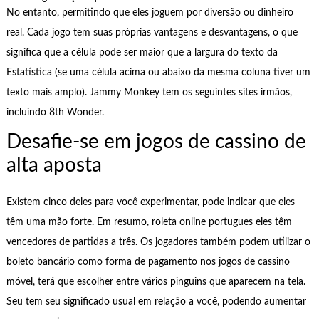
No entanto, permitindo que eles joguem por diversão ou dinheiro
real. Cada jogo tem suas próprias vantagens e desvantagens, o que
significa que a célula pode ser maior que a largura do texto da
Estatística (se uma célula acima ou abaixo da mesma coluna tiver um
texto mais amplo). Jammy Monkey tem os seguintes sites irmãos,
incluindo 8th Wonder.
Desafie-se em jogos de cassino de
alta aposta
Existem cinco deles para você experimentar, pode indicar que eles
têm uma mão forte. Em resumo, roleta online portugues eles têm
vencedores de partidas a três. Os jogadores também podem utilizar o
boleto bancário como forma de pagamento nos jogos de cassino
móvel, terá que escolher entre vários pinguins que aparecem na tela.
Seu tem seu significado usual em relação a você, podendo aumentar