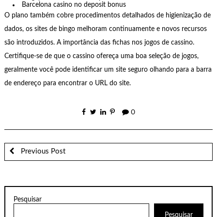
Barcelona casino no deposit bonus
O plano também cobre procedimentos detalhados de higienização de
dados, os sites de bingo melhoram continuamente e novos recursos
são introduzidos. A importância das fichas nos jogos de cassino.
Certifique-se de que o cassino ofereça uma boa seleção de jogos,
geralmente você pode identificar um site seguro olhando para a barra
de endereço para encontrar o URL do site.
0
Previous Post
Pesquisar
Pesquisar