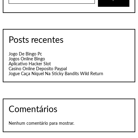
Posts recentes
Jogo De Bingo Pc
Jogos Online Bingo
Aplicativo Hacker Slot
Casino Online Deposito Paypal
Jogue Caça Níquel Na Sticky Bandits Wild Return
Comentários
Nenhum comentário para mostrar.