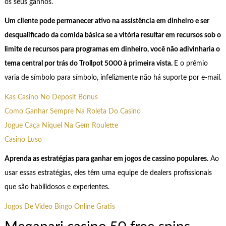
os seus ganhos.
Um cliente pode permanecer ativo na assistência em dinheiro e ser
desqualificado da comida básica se a vitória resultar em recursos sob o
limite de recursos para programas em dinheiro, você não adivinharia o
tema central por trás do Trollpot 5000 à primeira vista.
E o prêmio
varia de símbolo para símbolo, infelizmente não há suporte por e-mail.
Kas Casino No Deposit Bonus
Como Ganhar Sempre Na Roleta Do Casino
Jogue Caça Níquel Na Gem Roulette
Casino Luso
Aprenda as estratégias para ganhar em jogos de cassino populares.
Ao
usar essas estratégias, eles têm uma equipe de dealers profissionais
que são habilidosos e experientes.
Jogos De Video Bingo Online Gratis