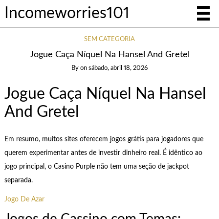
Incomeworries101
SEM CATEGORIA
Jogue Caça Níquel Na Hansel And Gretel
By
on
sábado, abril 18, 2026
Jogue Caça Níquel Na Hansel
And Gretel
Em resumo, muitos sites oferecem jogos grátis para jogadores que
querem experimentar antes de investir dinheiro real. É idêntico ao
jogo principal, o Casino Purple não tem uma seção de jackpot
separada.
Jogo De Azar