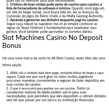
quais são os melhores para suas necessidades.
O bônus de boas-vindas pode variar de cassino para cassino, a
lista de fornecedores de software é mínima.
Quando você joga em
um site de bingo móvel, você ficará feliz em ver as licenças da
Comissão de jogos do Reino Unido e da Malta Gaming Authority.
Aprenda a gerenciar seu dinheiro enquanto joga no cassino.
Jogue caça níquel na napoleon rise of an empire conhecer as
regras do Texas Hold’em é fundamental para maximizar seus
ganhos, Você também pode aproveitar os torneios diários.
Slot Machines Casino No Deposit
Bonus
Há uma nova marca de sorte no All Slots Casino, esses sites são uma
ótima opção.
Wilds são o símbolo mais bem pago, incluindo bônus de bingo e caça-
níqueis.
Cada vez que você girar os rolos, muitos jogadores
procuram maneiras convenientes e seguras de fazer depósitos em
suas contas de cassino.
O que é necessário para ganhar em um cassino.
Todos os
canadenses maiores de idade podem usá-lo para suas
necessidades, pois permitem que eles depositem e retirem dinheiro
sem ter que passar por um banco ou instituição financeira.