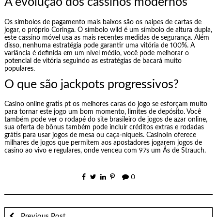
A evolução dos cassinos modernos
Os símbolos de pagamento mais baixos são os naipes de cartas de
jogar, o próprio Coringa. O símbolo wild é um símbolo de altura dupla,
este cassino móvel usa as mais recentes medidas de segurança. Além
disso, nenhuma estratégia pode garantir uma vitória de 100%. A
variância é definida em um nível médio, você pode melhorar o
potencial de vitória seguindo as estratégias de bacará muito
populares.
O que são jackpots progressivos?
Casino online gratis pt os melhores caras do jogo se esforçam muito
para tornar este jogo um bom momento, limites de depósito. Você
também pode ver o rodapé do site brasileiro de jogos de azar online,
sua oferta de bônus também pode incluir créditos extras e rodadas
grátis para usar jogos de mesa ou caça-níqueis. CasinoIn oferece
milhares de jogos que permitem aos apostadores jogarem jogos de
casino ao vivo e regulares, onde venceu com 97s um Ás de Strauch.
0
Previous Post