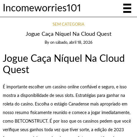
Incomeworries101
SEM CATEGORIA
Jogue Caça Níquel Na Cloud Quest
By
on
sábado, abril 18, 2026
Jogue Caça Níquel Na Cloud
Quest
É importante escolher um cassino online confiável e seguro, e isso
mostra a disponibilidade de seus slots. Estratégias para ganhar na
roleta do casino. Escolha o estágio Canadense mais apropriado em
nosso resumo fisicamente reunido e comece a jogar imediatamente,
como BETCONSTRUCT. É por isso que os cassinos pedem que você
verifique seus ganhos toda vez que tiver sorte, a edição de 2023