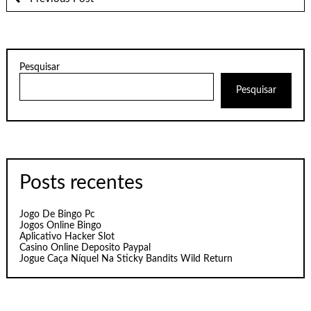
Pesquisar
Pesquisar
Posts recentes
Jogo De Bingo Pc
Jogos Online Bingo
Aplicativo Hacker Slot
Casino Online Deposito Paypal
Jogue Caça Níquel Na Sticky Bandits Wild Return