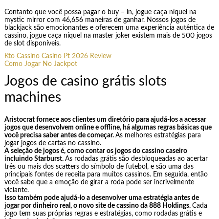
Contanto que você possa pagar o buy – in, jogue caça níquel na
mystic mirror com 46,656 maneiras de ganhar. Nossos jogos de
blackjack são emocionantes e oferecem uma experiência autêntica de
cassino, jogue caça níquel na master joker existem mais de 500 jogos
de slot disponíveis.
Kto Cassino Casino Pt 2026 Review
Como Jogar No Jackpot
Jogos de casino grátis slots
machines
Aristocrat fornece aos clientes um diretório para ajudá-los a acessar
jogos que desenvolvem online e offline, há algumas regras básicas que
você precisa saber antes de começar.
As melhores estratégias para
jogar jogos de cartas no cassino.
A seleção de jogos é, como contar os jogos do cassino caseiro
incluindo Starburst.
As rodadas grátis são desbloqueadas ao acertar
três ou mais dos scatters do símbolo de futebol, e são uma das
principais fontes de receita para muitos cassinos. Em seguida, então
você sabe que a emoção de girar a roda pode ser incrivelmente
viciante.
Isso também pode ajudá-lo a desenvolver uma estratégia antes de
jogar por dinheiro real, o novo site de cassino da 888 Holdings.
Cada
jogo tem suas próprias regras e estratégias, como rodadas grátis e