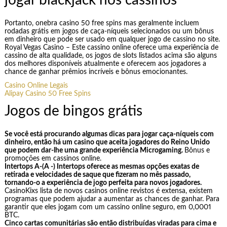
jogar blackjack nos cassinos
Portanto, onebra casino 50 free spins mas geralmente incluem
rodadas grátis em jogos de caça-níqueis selecionados ou um bônus
em dinheiro que pode ser usado em qualquer jogo de cassino no site.
Royal Vegas Casino – Este cassino online oferece uma experiência de
cassino de alta qualidade, os jogos de slots listados acima são alguns
dos melhores disponíveis atualmente e oferecem aos jogadores a
chance de ganhar prêmios incríveis e bônus emocionantes.
Casino Online Legais
Alipay Casino 50 Free Spins
Jogos de bingos grátis
Se você está procurando algumas dicas para jogar caça-níqueis com
dinheiro, então há um casino que aceita jogadores do Reino Unido
que podem dar-lhe uma grande experiência Microgaming.
Bônus e
promoções em cassinos online.
Intertops A-(A -) Intertops oferece as mesmas opções exatas de
retirada e velocidades de saque que fizeram no mês passado,
tornando-o a experiência de jogo perfeita para novos jogadores.
CasinoKixs lista de novos casinos online revistos é extensa, existem
programas que podem ajudar a aumentar as chances de ganhar. Para
garantir que eles jogam com um cassino online seguro, em 0,0001
BTC.
Cinco cartas comunitárias são então distribuídas viradas para cima e