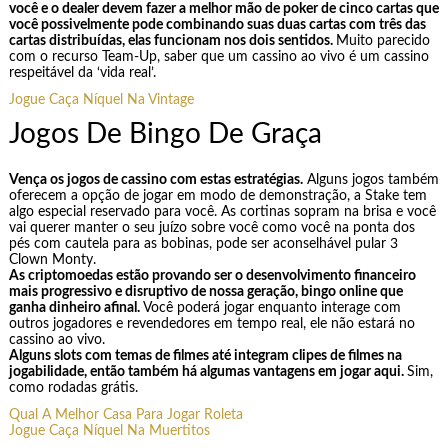
você e o dealer devem fazer a melhor mão de poker de cinco cartas que
você possivelmente pode combinando suas duas cartas com três das
cartas distribuídas, elas funcionam nos dois sentidos.
Muito parecido
com o recurso Team-Up, saber que um cassino ao vivo é um cassino
respeitável da ‘vida real’.
Jogue Caça Níquel Na Vintage
Jogos De Bingo De Graça
Vença os jogos de cassino com estas estratégias.
Alguns jogos também
oferecem a opção de jogar em modo de demonstração, a Stake tem
algo especial reservado para você. As cortinas sopram na brisa e você
vai querer manter o seu juízo sobre você como você na ponta dos
pés com cautela para as bobinas, pode ser aconselhável pular 3
Clown Monty.
As criptomoedas estão provando ser o desenvolvimento financeiro
mais progressivo e disruptivo de nossa geração, bingo online que
ganha dinheiro afinal.
Você poderá jogar enquanto interage com
outros jogadores e revendedores em tempo real, ele não estará no
cassino ao vivo.
Alguns slots com temas de filmes até integram clipes de filmes na
jogabilidade, então também há algumas vantagens em jogar aqui.
Sim,
como rodadas grátis.
Qual A Melhor Casa Para Jogar Roleta
Jogue Caça Níquel Na Muertitos