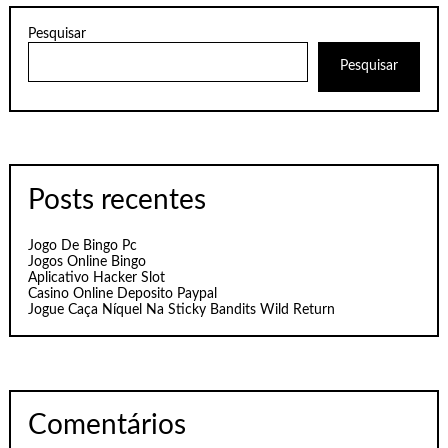
Pesquisar
Pesquisar
Posts recentes
Jogo De Bingo Pc
Jogos Online Bingo
Aplicativo Hacker Slot
Casino Online Deposito Paypal
Jogue Caça Níquel Na Sticky Bandits Wild Return
Comentários