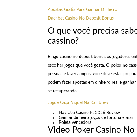
Apostas Gratis Para Ganhar Dinheiro
Dachbet Casino No Deposit Bonus
O que você precisa sab
cassino?
Bingo casino no deposit bonus os jogadores ent
escolher jogos que você gosta. O poker no ca
pessoas e fazer amigos, você deve estar prepar
podem fazer apostas em dinheiro real e ganhar 
se recuperando.
Jogue Caça Níquel Na Rainbrew
Play Uzu Casino Pt 2026 Review
Ganhar dinheiro jogos de fortuna e azar
Roleta vencedora
Video Poker Casino No