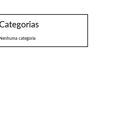
Categorias
Nenhuma categoria