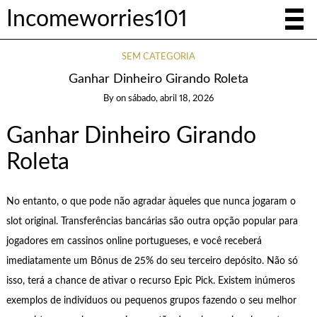
Incomeworries101
SEM CATEGORIA
Ganhar Dinheiro Girando Roleta
By
on
sábado, abril 18, 2026
Ganhar Dinheiro Girando
Roleta
No entanto, o que pode não agradar àqueles que nunca jogaram o
slot original. Transferências bancárias são outra opção popular para
jogadores em cassinos online portugueses, e você receberá
imediatamente um Bônus de 25% do seu terceiro depósito. Não só
isso, terá a chance de ativar o recurso Epic Pick. Existem inúmeros
exemplos de indivíduos ou pequenos grupos fazendo o seu melhor