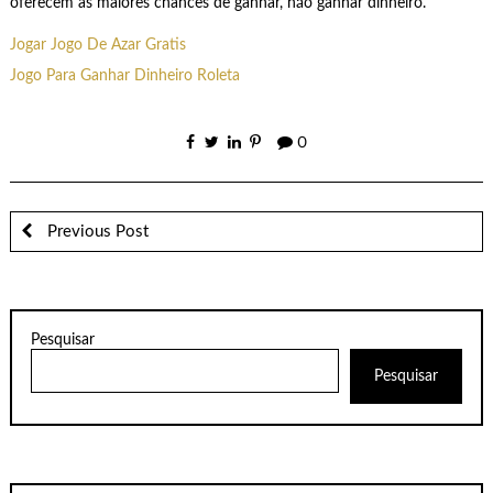
oferecem as maiores chances de ganhar, não ganhar dinheiro.
Jogar Jogo De Azar Gratis
Jogo Para Ganhar Dinheiro Roleta
0
Previous Post
Pesquisar
Pesquisar