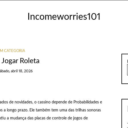
Incomeworries101
EM CATEGORIA
Jogar Roleta
ábado, abril 18, 2026
dos de novidades, o cassino depende de Probabilidades e
os a longo prazo. Ele também tem uma das trilhas sonoras
utiu a mudança das placas de controle de jogos de