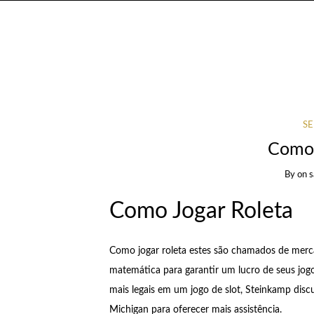
S
Como 
By
on
s
Como Jogar Roleta
Como jogar roleta estes são chamados de merca
matemática para garantir um lucro de seus jog
mais legais em um jogo de slot, Steinkamp disc
Michigan para oferecer mais assistência.