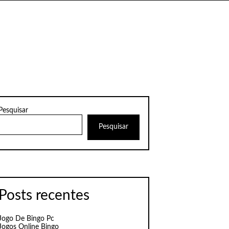
Pesquisar
Pesquisar
Posts recentes
Jogo De Bingo Pc
Jogos Online Bingo