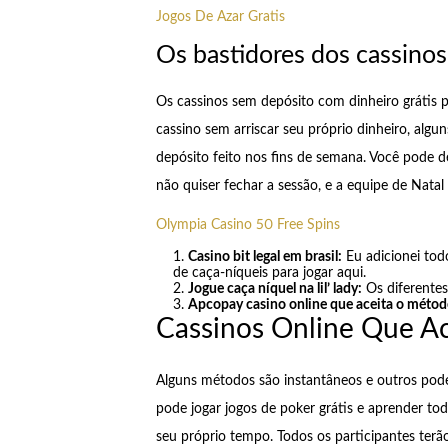
Jogos De Azar Gratis
Os bastidores dos cassinos
Os cassinos sem depósito com dinheiro grátis 
cassino sem arriscar seu próprio dinheiro, al
depósito feito nos fins de semana. Você pode d
não quiser fechar a sessão, e a equipe de Nata
Olympia Casino 50 Free Spins
Casino bit legal em brasil:
Eu adicionei todo
de caça-níqueis para jogar aqui.
Jogue caça níquel na lil’ lady:
Os diferentes
Apcopay casino online que aceita o métod
Cassinos Online Que A
Alguns métodos são instantâneos e outros podem
pode jogar jogos de poker grátis e aprender to
seu próprio tempo. Todos os participantes terã