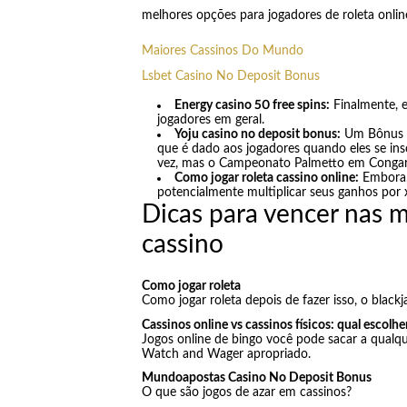
melhores opções para jogadores de roleta onlin
Maiores Cassinos Do Mundo
Lsbet Casino No Deposit Bonus
Energy casino 50 free spins:
Finalmente, e
jogadores em geral.
Yoju casino no deposit bonus:
Um Bônus d
que é dado aos jogadores quando eles se in
vez, mas o Campeonato Palmetto em Congaree
Como jogar roleta cassino online:
Embora,
potencialmente multiplicar seus ganhos por 
Dicas para vencer nas 
cassino
Como jogar roleta
Como jogar roleta depois de fazer isso, o blackj
Cassinos online vs cassinos físicos: qual escolhe
Jogos online de bingo você pode sacar a qual
Watch and Wager apropriado.
Mundoapostas Casino No Deposit Bonus
O que são jogos de azar em cassinos?