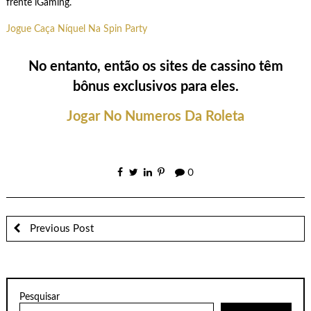
frente iGaming.
Jogue Caça Níquel Na Spin Party
No entanto, então os sites de cassino têm
bônus exclusivos para eles.
Jogar No Numeros Da Roleta
0
Previous Post
Pesquisar