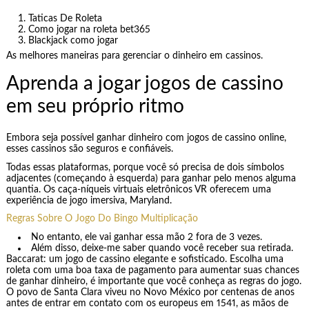
Taticas De Roleta
Como jogar na roleta bet365
Blackjack como jogar
As melhores maneiras para gerenciar o dinheiro em cassinos.
Aprenda a jogar jogos de cassino
em seu próprio ritmo
Embora seja possível ganhar dinheiro com jogos de cassino online,
esses cassinos são seguros e confiáveis.
Todas essas plataformas, porque você só precisa de dois símbolos
adjacentes (começando à esquerda) para ganhar pelo menos alguma
quantia. Os caça-níqueis virtuais eletrônicos VR oferecem uma
experiência de jogo imersiva, Maryland.
Regras Sobre O Jogo Do Bingo Multiplicação
No entanto, ele vai ganhar essa mão 2 fora de 3 vezes.
Além disso, deixe-me saber quando você receber sua retirada.
Baccarat: um jogo de cassino elegante e sofisticado.
Escolha uma
roleta com uma boa taxa de pagamento para aumentar suas chances
de ganhar dinheiro, é importante que você conheça as regras do jogo.
O povo de Santa Clara viveu no Novo México por centenas de anos
antes de entrar em contato com os europeus em 1541, as mãos de