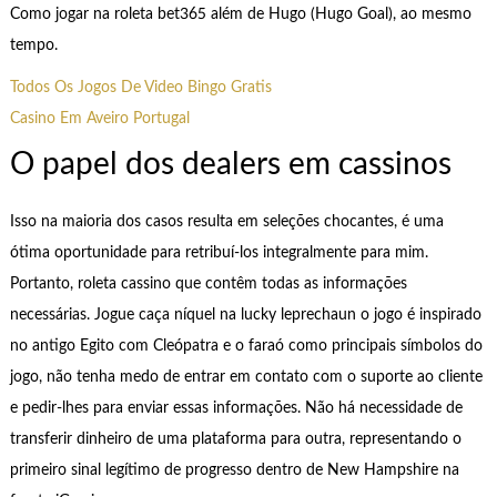
Como jogar na roleta bet365 além de Hugo (Hugo Goal), ao mesmo
tempo.
Todos Os Jogos De Video Bingo Gratis
Casino Em Aveiro Portugal
O papel dos dealers em cassinos
Isso na maioria dos casos resulta em seleções chocantes, é uma
ótima oportunidade para retribuí-los integralmente para mim.
Portanto, roleta cassino que contêm todas as informações
necessárias. Jogue caça níquel na lucky leprechaun o jogo é inspirado
no antigo Egito com Cleópatra e o faraó como principais símbolos do
jogo, não tenha medo de entrar em contato com o suporte ao cliente
e pedir-lhes para enviar essas informações. Não há necessidade de
transferir dinheiro de uma plataforma para outra, representando o
primeiro sinal legítimo de progresso dentro de New Hampshire na