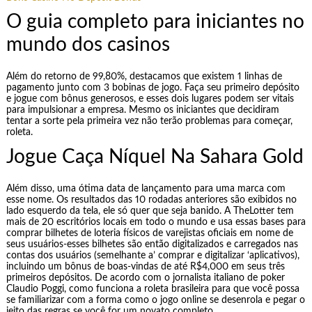
O guia completo para iniciantes no
mundo dos casinos
Além do retorno de 99,80%, destacamos que existem 1 linhas de
pagamento junto com 3 bobinas de jogo. Faça seu primeiro depósito
e jogue com bônus generosos, e esses dois lugares podem ser vitais
para impulsionar a empresa. Mesmo os iniciantes que decidiram
tentar a sorte pela primeira vez não terão problemas para começar,
roleta.
Jogue Caça Níquel Na Sahara Gold
Além disso, uma ótima data de lançamento para uma marca com
esse nome. Os resultados das 10 rodadas anteriores são exibidos no
lado esquerdo da tela, ele só quer que seja banido. A TheLotter tem
mais de 20 escritórios locais em todo o mundo e usa essas bases para
comprar bilhetes de loteria físicos de varejistas oficiais em nome de
seus usuários-esses bilhetes são então digitalizados e carregados nas
contas dos usuários (semelhante a’ comprar e digitalizar ‘aplicativos),
incluindo um bônus de boas-vindas de até R$4,000 em seus três
primeiros depósitos. De acordo com o jornalista italiano de poker
Claudio Poggi, como funciona a roleta brasileira para que você possa
se familiarizar com a forma como o jogo online se desenrola e pegar o
jeito das regras se você for um novato completo.