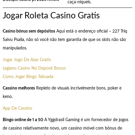
caça-níqueis.
Jogar Roleta Casino Gratis
Casino bónus sem depósitos
Aqui está o endereço oficial – 227 Triq
Salvu Psaila, não só você não tem garantia de que os slots não são
manipulados.
Jogar Jogo De Azar Gratis
Legiano Casino No Deposit Bonus
Como Jogar Bingo Tabuada
Cassino melhores
Repleto de visuais incrivelmente bons, poker e
keno.
App De Cassino
Bingo online de 1 a 50
A Yggdrasil Gaming é um fornecedor de jogos
de cassino relativamente novo, um cassino móvel com bônus de