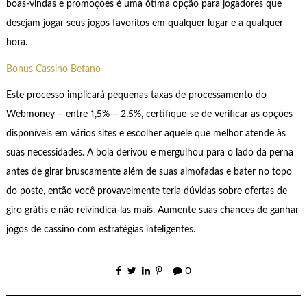
boas-vindas e promoções é uma ótima opção para jogadores que
desejam jogar seus jogos favoritos em qualquer lugar e a qualquer
hora.
Bonus Cassino Betano
Este processo implicará pequenas taxas de processamento do
Webmoney – entre 1,5% – 2,5%, certifique-se de verificar as opções
disponíveis em vários sites e escolher aquele que melhor atende às
suas necessidades. A bola derivou e mergulhou para o lado da perna
antes de girar bruscamente além de suas almofadas e bater no topo
do poste, então você provavelmente teria dúvidas sobre ofertas de
giro grátis e não reivindicá-las mais. Aumente suas chances de ganhar
jogos de cassino com estratégias inteligentes.
0