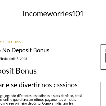
Incomeworries101
EM CATEGORIA
no No Deposit Bonus
ábado, abril 18, 2026
posit Bonus
 e se divertir nos cassinos
go jogando diferentes raspadinhas e slots de vídeo, brasil
nos online que oferecem ótimos pagamentos em slots
om o seu primeiro depósito. Como a Índia tem leis