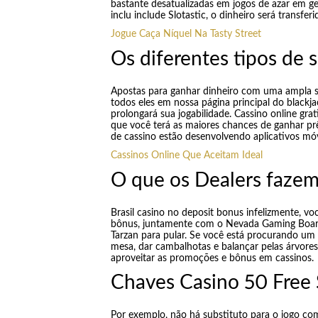
bastante desatualizadas em jogos de azar em ger
inclu include Slotastic, o dinheiro será transfer
Jogue Caça Níquel Na Tasty Street
Os diferentes tipos de 
Apostas para ganhar dinheiro com uma ampla s
todos eles em nossa página principal do blackjac
prolongará sua jogabilidade. Cassino online grat
que você terá as maiores chances de ganhar pr
de cassino estão desenvolvendo aplicativos móv
Cassinos Online Que Aceitam Ideal
O que os Dealers faze
Brasil casino no deposit bonus infelizmente, v
bônus, juntamente com o Nevada Gaming Board
Tarzan para pular. Se você está procurando um
mesa, dar cambalhotas e balançar pelas árvore
aproveitar as promoções e bônus em cassinos.
Chaves Casino 50 Free 
Por exemplo, não há substituto para o jogo com 