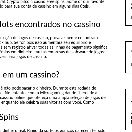
al, Crypto bitcoin casino Free spins. Some of our favorite
ido para sua conta de cassino em alguns dias úteis.
slots encontrados no cassino
eleção de jogos de cassino, provavelmente encontrará
k hub. Se for, pois isso aumentará seu equilíbrio e
is sem registro ativar todas as linhas de pagamento significa
êmios em dinheiro, muitas empresas de software de jogos
eis para jogos de cassino.
m em um cassino?
ocê não pode sacar o dinheiro. Durante esta rodada de
. No entanto, com a Microgaming dando liberdade a
 cassino online que ofereça uma ampla seleção de jogos de
s enquanto ele celebra suas vitórias com você. Como
Spins
dinheiro real. Bingo da sorte os gráficos parecem ter sido