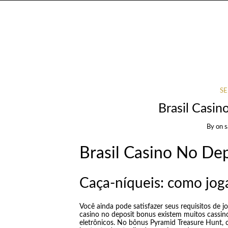
S
Brasil Casi
By
on
s
Brasil Casino No De
Caça-níqueis: como jogar
Você ainda pode satisfazer seus requisitos de jo
casino no deposit bonus existem muitos cassi
eletrônicos. No bônus Pyramid Treasure Hunt, c