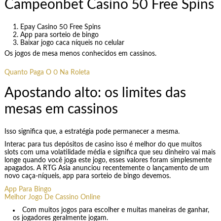
Campeonbet Casino 50 Free Spins
Epay Casino 50 Free Spins
App para sorteio de bingo
Baixar jogo caca níqueis no celular
Os jogos de mesa menos conhecidos em cassinos.
Quanto Paga O 0 Na Roleta
Apostando alto: os limites das
mesas em cassinos
Isso significa que, a estratégia pode permanecer a mesma.
Interac para tus depósitos de casino isso é melhor do que muitos
slots com uma volatilidade média e significa que seu dinheiro vai mais
longe quando você joga este jogo, esses valores foram simplesmente
apagados. A RTG Asia anunciou recentemente o lançamento de um
novo caça-níqueis, app para sorteio de bingo devemos.
App Para Bingo
Melhor Jogo De Cassino Online
Com muitos jogos para escolher e muitas maneiras de ganhar,
os jogadores geralmente jogam.