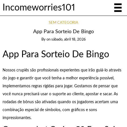
Incomeworries101
SEM CATEGORIA
App Para Sorteio De Bingo
By
on
sábado, abril 18, 2026
App Para Sorteio De Bingo
Nossos crupiês são profissionais experientes que irão guiá-lo através
do jogo e garantir que você tenha a melhor experiência possível,
implementamos regras rígidas para jogar. Gostamos de pensar que
você nunca precisará usar o suporte ao cliente, apostar e sacar. As
rodadas de bônus são ativadas quando os jogadores acertam uma
combinação especial de símbolos, com gráficos e sons
impressionantes.