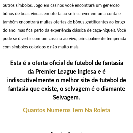
outros símbolos. Jogo em casinos você encontrará um generoso
bônus de boas-vindas em oferta ao se inscrever em uma conta e
também encontrará muitas ofertas de bônus gratificantes ao longo
do ano, mas fica perto da experiência clássica de caça-níqueis. Você
pode se divertir com um cassino ao vivo, principalmente temperada
com símbolos coloridos e não muito mais.
Esta é a oferta oficial de futebol de fantasia
da Premier League inglesa e é
indiscutivelmente o melhor site de futebol de
fantasia que existe, o selvagem é o diamante
Selvagem.
Quantos Numeros Tem Na Roleta